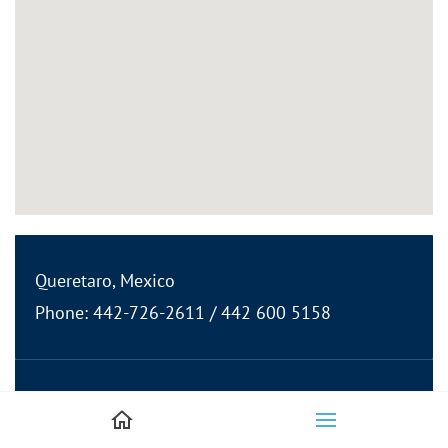
Queretaro, Mexico
Phone: 4
42-726-2611 / 442 600 5158
Email: admo@jadacomercializadora.com
Horarios de Oficina: 7am - 6pm